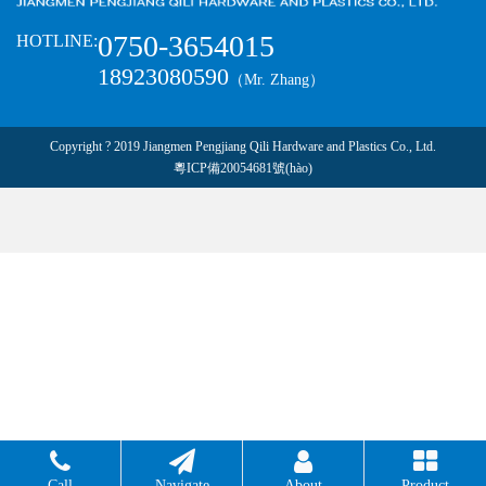
0750-3654015
HOTLINE:
18923080590
（Mr. Zhang）
Copyright ? 2019 Jiangmen Pengjiang Qili Hardware and Plastics Co., Ltd.
粵ICP備20054681號(hào)
Call
Navigate
About
Product