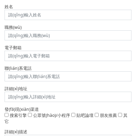
姓名
職務(wù)
電子郵箱
聯(lián)系電話
詳細(xì)地址
發(fā)現(xiàn)渠道
搜索引擎
公眾號(hào)/小程序
貼吧論壇
朋友推薦
其
它
詳細(xì)描述