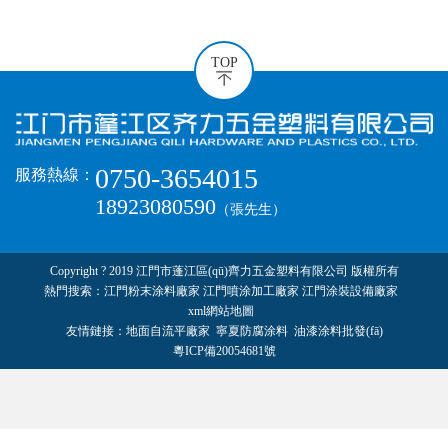
TOP
0750-3654015
服務熱線：
18923080590
（張先生）
Copyright ? 2019 江門市蓬江區(qū)齊力五金塑料有限公司 版權所有
熱門搜索：
江門粉末涂料廠家
江門噴涂加工廠家 江門涂裝設備廠家
xml網站地圖
友情鏈接：
地面自流平廠家
寧夏防腐涂料
油漆涂料批發(fā)
粵ICP備20054681號